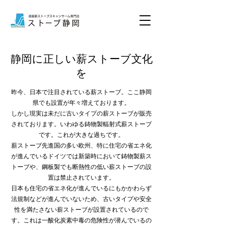
静岡に正しい薪ストーブ文化
を
昨今、日本で注目されている薪ストーブ。ここ静岡
県でも設置が年々増えております。
しかし現実は未だに古いタイプの薪ストーブが販売
されております。いわゆる鋳物製輻射式薪ストーブ
です。これが大きな過ちです。
薪ストーブ先進国の多い欧州、特に住宅の省エネ化
が進んでいるドイツでは新築時において鋳物製薪ス
トーブや、鋼板製でも断熱性の低い薪ストーブの設
置は禁止されています。
日本も住宅の省エネ化が進んでいるにもかかわらず
法規制などが進んでいないため、古いタイプや安全
性を満たさない薪ストーブが設置されているので
す。これは一酸化炭素中毒の危険性が潜んでいるの